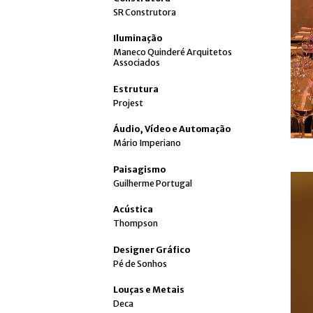
SR Construtora
Iluminação
Maneco Quinderé Arquitetos
Associados
Estrutura
Projest
Áudio, Vídeo e Automação
Mário Imperiano
Paisagismo
Guilherme Portugal
Acústica
Thompson
Designer Gráfico
Pé de Sonhos
Louças e Metais
Deca